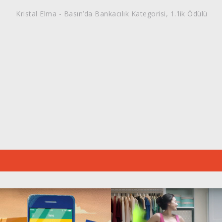
Kristal Elma - Basın’da Bankacılık Kategorisi, 1.'lik Ödülü