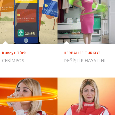
Kuveyt Türk
HERBALIFE TÜRKİYE
CEBIMPOS
DEĞİŞTİR HAYATINI