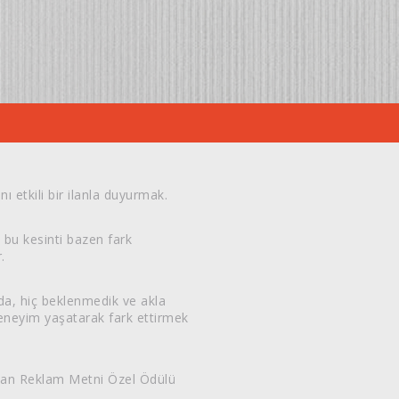
ı etkili bir ilanla duyurmak.
 bu kesinti bazen fark
.
nda, hiç beklenmedik ve akla
deneyim yaşatarak fark ettirmek
man Reklam Metni Özel Ödülü