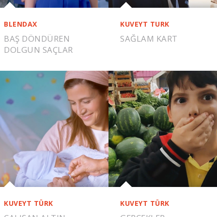
BLENDAX
KUVEYT TURK
BAŞ DÖNDÜREN
SAĞLAM KART
DOLGUN SAÇLAR
KUVEYT TÜRK
KUVEYT TÜRK