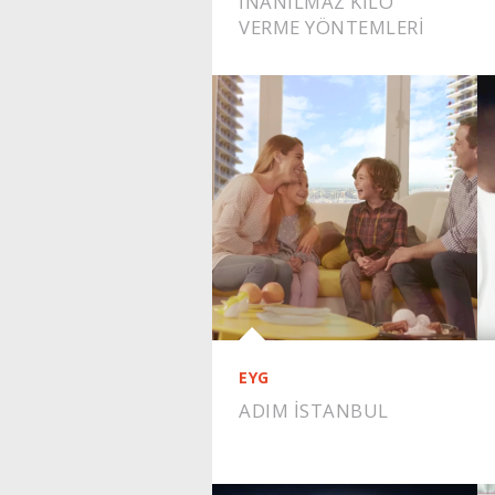
İNANILMAZ KILO
VERME YÖNTEMLERI
EYG
ADIM İSTANBUL