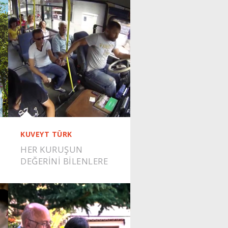
KUVEYT TÜRK
HER KURUŞUN
DEĞERİNİ BİLENLERE