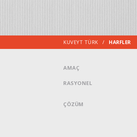
KUVEYT TÜRK
/
HARFLER
AMAÇ
RASYONEL
ÇÖZÜM