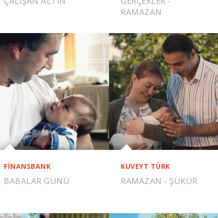
ÇALIŞAN ALTIN
GERÇEKLER -
RAMAZAN
FİNANSBANK
KUVEYT TÜRK
BABALAR GÜNÜ
RAMAZAN - ŞÜKÜR