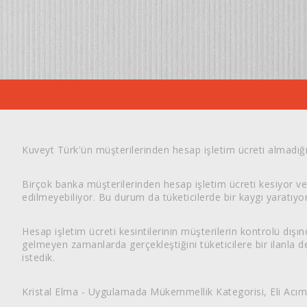
Kuveyt Türk'ün müşterilerinden hesap işletim ücreti almadığın
Birçok banka müşterilerinden hesap işletim ücreti kesiyor ve
edilmeyebiliyor. Bu durum da tüketicilerde bir kaygı yaratıyor
Hesap işletim ücreti kesintilerinin müşterilerin kontrolü dışı
gelmeyen zamanlarda gerçekleştiğini tüketicilere bir ilanla 
istedik.
Kristal Elma - Uygulamada Mükemmellik Kategorisi, Eli Acı