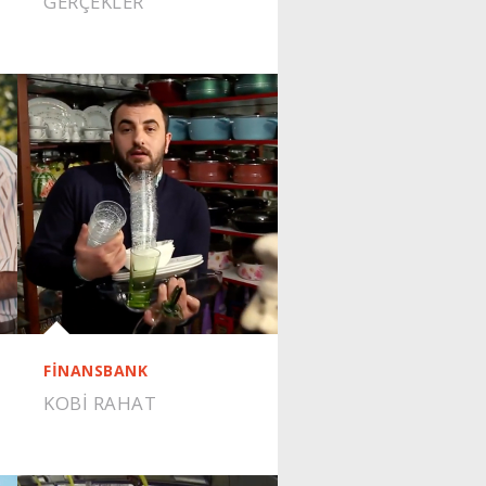
GERÇEKLER
FİNANSBANK
KOBI RAHAT