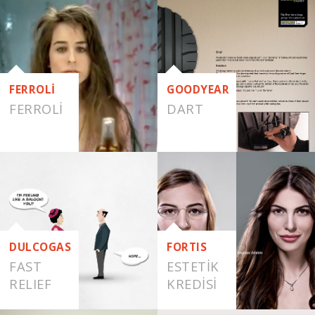
FERROLİ
GOODYEAR
FERROLI
DART
DULCOGAS
FORTIS
FAST
ESTETIK
RELIEF
KREDISI