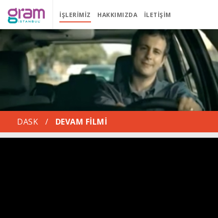
İŞLERIMIZ
HAKKIMIZDA
İLETIŞIM
DASK
/
DEVAM FILMI