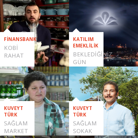
FİNANSBANK
KATILIM
EMEKLİLİK
KOBI
BEKLEDİĞİNİZ
RAHAT
GÜN
GELDİ
KUVEYT
KUVEYT
TÜRK
TÜRK
SAĞLAM
SAĞLAM
MARKET
SOKAK