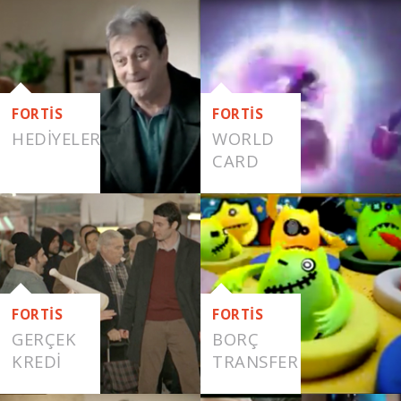
EMLAK
VAR
FORTİS
FORTİS
HEDIYELER
WORLD
CARD
FORTİS
FORTİS
GERÇEK
BORÇ
KREDI
TRANSFER