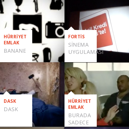
NE-NASIL
HÜRRİYET
FORTİS
EMLAK
SINEMA
BANANE
UYGULAMASI
DASK
HÜRRİYET
EMLAK
DASK
BURADA
SADECE