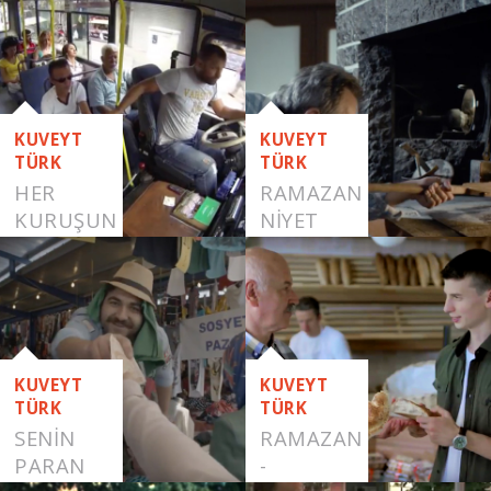
KUVEYT
KUVEYT
TÜRK
TÜRK
HER
RAMAZAN
KURUŞUN
NİYET
DEĞERİNİ
BİLENLERE
KUVEYT
KUVEYT
TÜRK
TÜRK
SENIN
RAMAZAN
PARAN
-