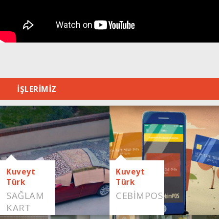
İŞLERİMİZ
Kuveyt
Kuveyt
Türk
Türk
SAĞLAM
CEBIMPOS
KART