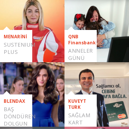
DOLGUN
SAÇLAR
MENARİNİ
QNB
Finansbank
SUSTENIUM
ANNELER
PLUS
GÜNÜ
BLENDAX
KUVEYT
TURK
BAŞ
SAĞLAM
DÖNDÜREN
KART
DOLGUN