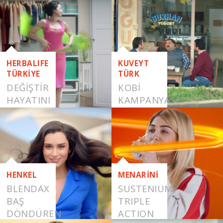
HERBALIFE
KUVEYT
TÜRKİYE
TÜRK
DEĞİŞTİR
KOBİ
HAYATINI
KAMPANYASI
HENKEL
MENARİNİ
BLENDAX
SUSTENIUM
BAŞ
TRIPLE
DÖNDÜREN
ACTION