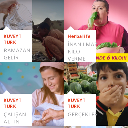
SAÇLAR
KUVEYT
Herbalife
TURK
İNANILMAZ
RAMAZAN
KILO
GELİR
VERME
HER
YÖNTEMLERI
YERE
GELİR
KUVEYT
KUVEYT
TÜRK
TÜRK
ÇALIŞAN
GERÇEKLER
ALTIN
-