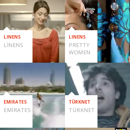
LINENS
LINENS
LINENS
PRETTY
WOMEN
EMIRATES
TÜRKNET
EMIRATES
TÜRKNET