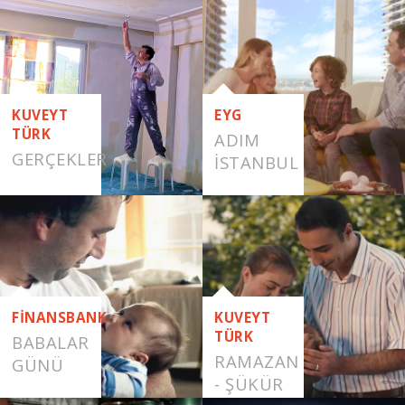
RAMAZAN
KUVEYT
EYG
TÜRK
ADIM
GERÇEKLER
İSTANBUL
FİNANSBANK
KUVEYT
TÜRK
BABALAR
RAMAZAN
GÜNÜ
- ŞÜKÜR