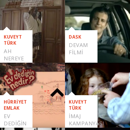
YAŞA
KUVEYT
DASK
TÜRK
DEVAM
AH
FILMI
NEREYE
HÜRRİYET
KUVEYT
EMLAK
TÜRK
EV
İMAJ
DEDIĞIN
KAMPANYASI