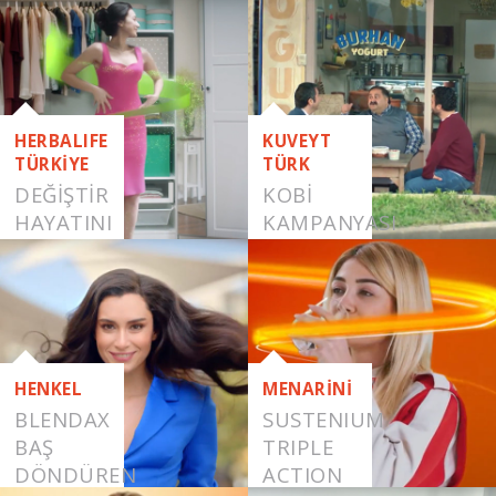
HERBALIFE
KUVEYT
TÜRKİYE
TÜRK
DEĞİŞTİR
KOBİ
HAYATINI
KAMPANYASI
HENKEL
MENARİNİ
BLENDAX
SUSTENIUM
BAŞ
TRIPLE
DÖNDÜREN
ACTION