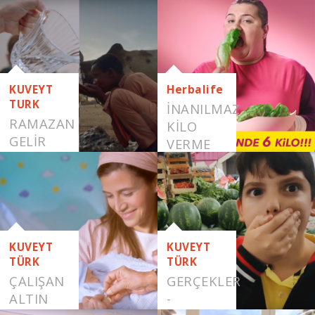
SAÇLAR
KUVEYT
Herbalife
TURK
İNANILMAZ
RAMAZAN
KILO
GELİR
VERME
HER
YÖNTEMLERI
YERE
GELİR
KUVEYT
KUVEYT
TÜRK
TÜRK
ÇALIŞAN
GERÇEKLER
ALTIN
-