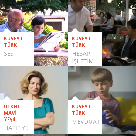
PAYLAŞMAK
KUVEYT
KUVEYT
TÜRK
TÜRK
SES
HESAP
İŞLETIM
ÜCRETI
VIRAL
FILMLER
ÜLKER
KUVEYT
MAVİ
TÜRK
YEŞİL
MEVDUAT
HAFİF YE
HAFİF