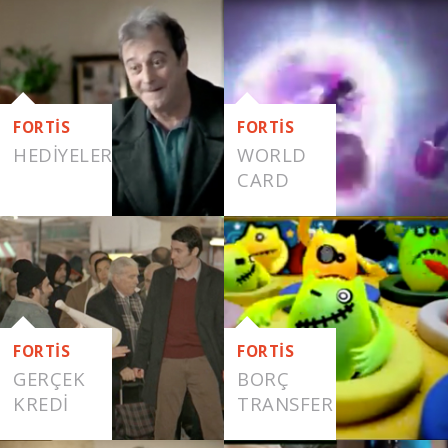
EMLAK
VAR
FORTİS
FORTİS
HEDIYELER
WORLD
CARD
FORTİS
FORTİS
GERÇEK
BORÇ
KREDI
TRANSFER