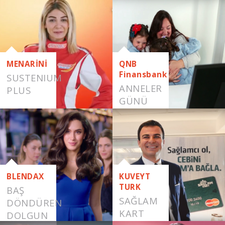
DOLGUN
SAÇLAR
MENARİNİ
QNB
Finansbank
SUSTENIUM
ANNELER
PLUS
GÜNÜ
BLENDAX
KUVEYT
TURK
BAŞ
SAĞLAM
DÖNDÜREN
KART
DOLGUN