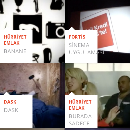
NE-NASIL
HÜRRİYET
FORTİS
EMLAK
SINEMA
BANANE
UYGULAMASI
DASK
HÜRRİYET
EMLAK
DASK
BURADA
SADECE