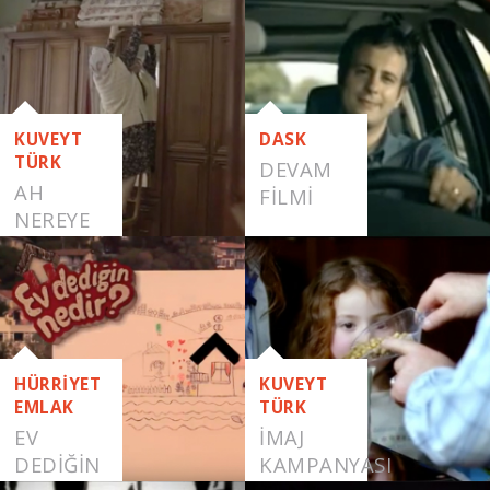
YAŞA
KUVEYT
DASK
TÜRK
DEVAM
AH
FILMI
NEREYE
HÜRRİYET
KUVEYT
EMLAK
TÜRK
EV
İMAJ
DEDIĞIN
KAMPANYASI