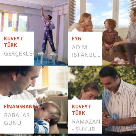
RAMAZAN
KUVEYT
EYG
TÜRK
ADIM
GERÇEKLER
İSTANBUL
FİNANSBANK
KUVEYT
TÜRK
BABALAR
RAMAZAN
GÜNÜ
- ŞÜKÜR