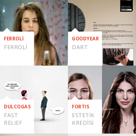
FERROLİ
GOODYEAR
FERROLI
DART
DULCOGAS
FORTIS
FAST
ESTETIK
RELIEF
KREDISI