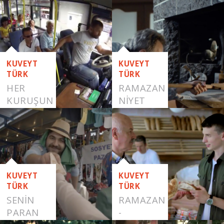
KUVEYT
KUVEYT
TÜRK
TÜRK
HER
RAMAZAN
KURUŞUN
NİYET
DEĞERİNİ
BİLENLERE
KUVEYT
KUVEYT
TÜRK
TÜRK
SENIN
RAMAZAN
PARAN
-