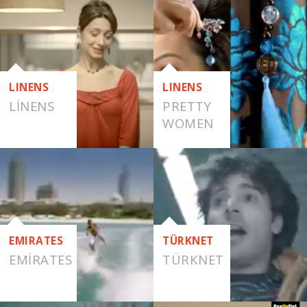
LINENS
LINENS
LINENS
PRETTY
WOMEN
EMIRATES
TÜRKNET
EMIRATES
TÜRKNET