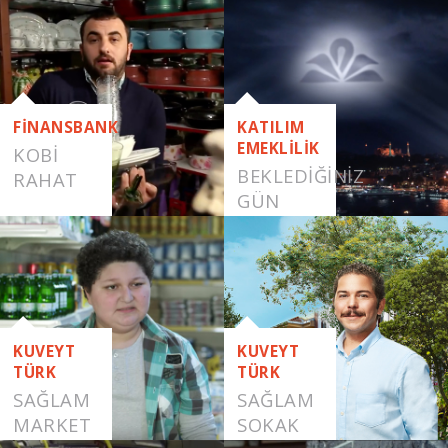
FİNANSBANK
KATILIM
EMEKLİLİK
KOBI
BEKLEDİĞİNİZ
RAHAT
GÜN
GELDİ
KUVEYT
KUVEYT
TÜRK
TÜRK
SAĞLAM
SAĞLAM
MARKET
SOKAK