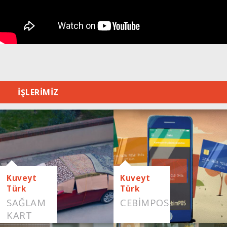
İŞLERİMİZ
Kuveyt
Kuveyt
Türk
Türk
SAĞLAM
CEBIMPOS
KART