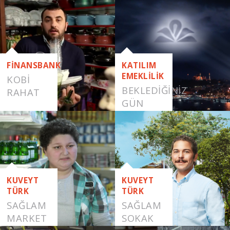
FİNANSBANK
KATILIM
EMEKLİLİK
KOBI
BEKLEDİĞİNİZ
RAHAT
GÜN
GELDİ
KUVEYT
KUVEYT
TÜRK
TÜRK
SAĞLAM
SAĞLAM
MARKET
SOKAK