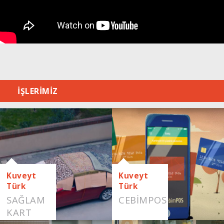
İŞLERİMİZ
Kuveyt
Kuveyt
Türk
Türk
SAĞLAM
CEBIMPOS
KART