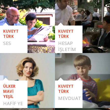
PAYLAŞMAK
KUVEYT
KUVEYT
TÜRK
TÜRK
SES
HESAP
İŞLETIM
ÜCRETI
VIRAL
FILMLER
ÜLKER
KUVEYT
MAVİ
TÜRK
YEŞİL
MEVDUAT
HAFİF YE
HAFİF