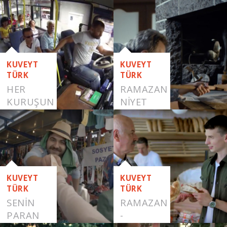
KUVEYT
KUVEYT
TÜRK
TÜRK
HER
RAMAZAN
KURUŞUN
NİYET
DEĞERİNİ
BİLENLERE
KUVEYT
KUVEYT
TÜRK
TÜRK
SENIN
RAMAZAN
PARAN
-