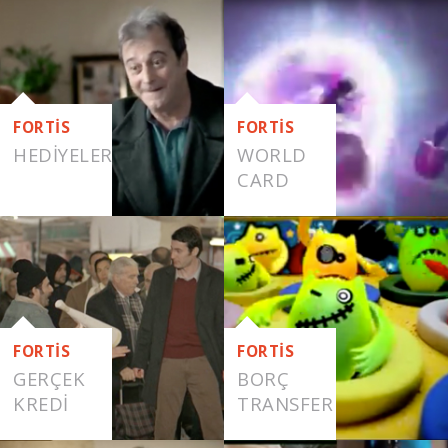
EMLAK
VAR
FORTİS
FORTİS
HEDIYELER
WORLD
CARD
FORTİS
FORTİS
GERÇEK
BORÇ
KREDI
TRANSFER