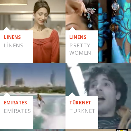
LINENS
LINENS
LINENS
PRETTY
WOMEN
EMIRATES
TÜRKNET
EMIRATES
TÜRKNET