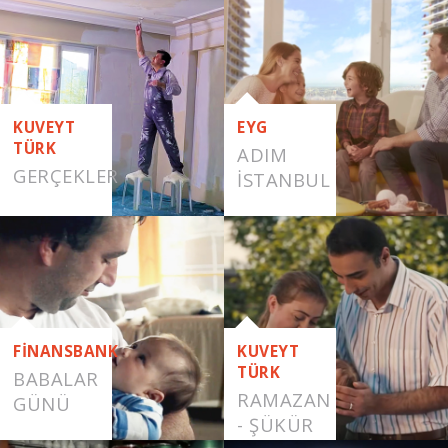
RAMAZAN
KUVEYT
EYG
TÜRK
ADIM
GERÇEKLER
İSTANBUL
FİNANSBANK
KUVEYT
TÜRK
BABALAR
RAMAZAN
GÜNÜ
- ŞÜKÜR