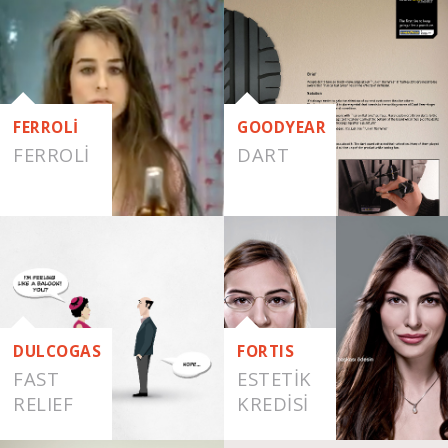
FERROLİ
GOODYEAR
FERROLI
DART
DULCOGAS
FORTIS
FAST
ESTETIK
RELIEF
KREDISI