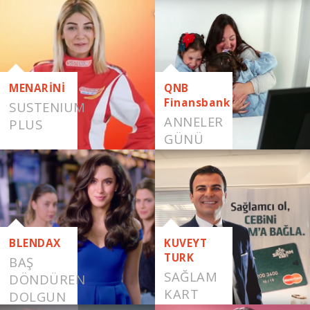
DOLGUN
SAÇLAR
MENARİNİ
QNB
Finansbank
SUSTENIUM
ANNELER
PLUS
GÜNÜ
BLENDAX
KUVEYT
TURK
BAŞ
SAĞLAM
DÖNDÜREN
KART
DOLGUN