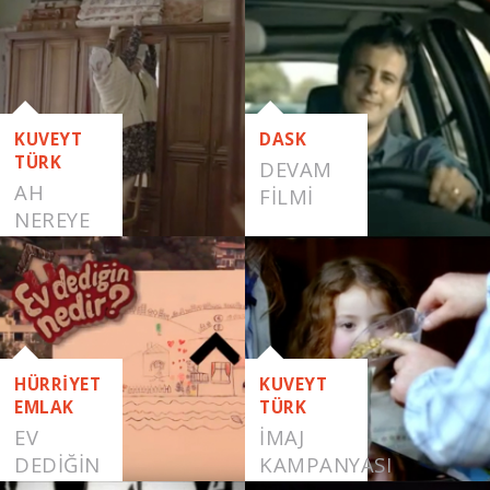
YAŞA
KUVEYT
DASK
TÜRK
DEVAM
AH
FILMI
NEREYE
HÜRRİYET
KUVEYT
EMLAK
TÜRK
EV
İMAJ
DEDIĞIN
KAMPANYASI