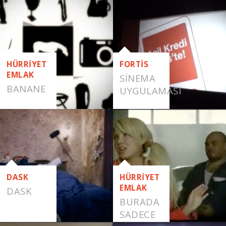
NE-NASIL
HÜRRİYET
FORTİS
EMLAK
SINEMA
BANANE
UYGULAMASI
DASK
HÜRRİYET
EMLAK
DASK
BURADA
SADECE