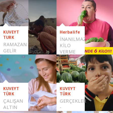
SAÇLAR
KUVEYT
Herbalife
TURK
İNANILMAZ
RAMAZAN
KILO
GELİR
VERME
HER
YÖNTEMLERI
YERE
GELİR
KUVEYT
KUVEYT
TÜRK
TÜRK
ÇALIŞAN
GERÇEKLER
ALTIN
-