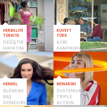
HERBALIFE
KUVEYT
TÜRKİYE
TÜRK
DEĞİŞTİR
KOBİ
HAYATINI
KAMPANYASI
HENKEL
MENARİNİ
BLENDAX
SUSTENIUM
BAŞ
TRIPLE
DÖNDÜREN
ACTION