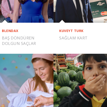
BLENDAX
KUVEYT TURK
BAŞ DÖNDÜREN
SAĞLAM KART
DOLGUN SAÇLAR