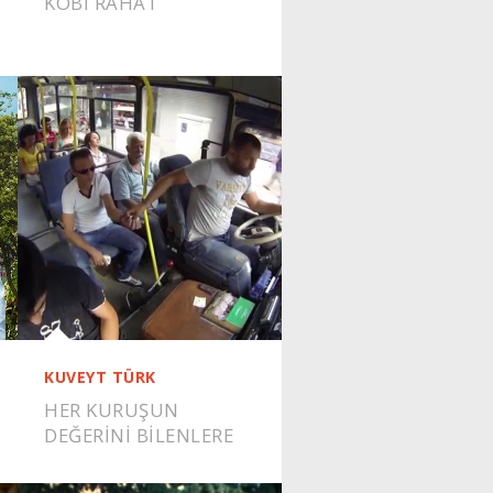
KOBI RAHAT
KUVEYT TÜRK
HER KURUŞUN
DEĞERİNİ BİLENLERE