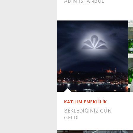
ADIM İSTANBUL
KATILIM EMEKLİLİK
BEKLEDİĞİNİZ GÜN
GELDİ