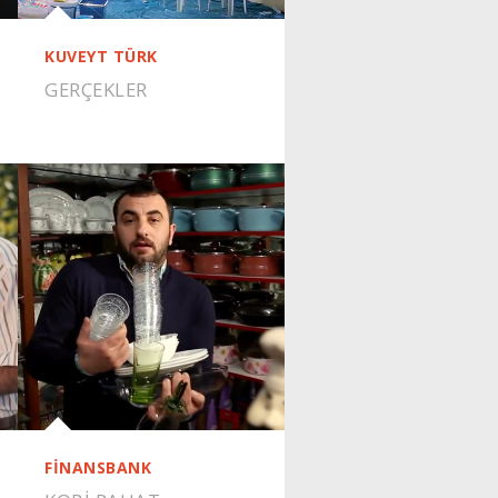
KUVEYT TÜRK
GERÇEKLER
FİNANSBANK