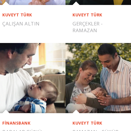
KUVEYT TÜRK
KUVEYT TÜRK
ÇALIŞAN ALTIN
GERÇEKLER -
RAMAZAN
FİNANSBANK
KUVEYT TÜRK