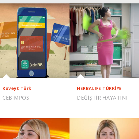
Kuveyt Türk
HERBALIFE TÜRKİYE
CEBIMPOS
DEĞİŞTİR HAYATINI