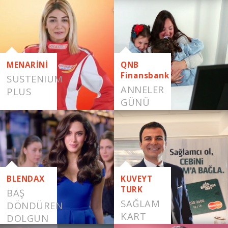
DOLGUN
SAÇLAR
MENARİNİ
QNB
Finansbank
SUSTENIUM
ANNELER
PLUS
GÜNÜ
BLENDAX
KUVEYT
TURK
BAŞ
SAĞLAM
DÖNDÜREN
KART
DOLGUN