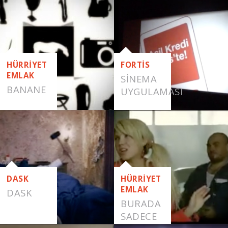
NE-NASIL
HÜRRİYET
FORTİS
EMLAK
SINEMA
BANANE
UYGULAMASI
DASK
HÜRRİYET
EMLAK
DASK
BURADA
SADECE