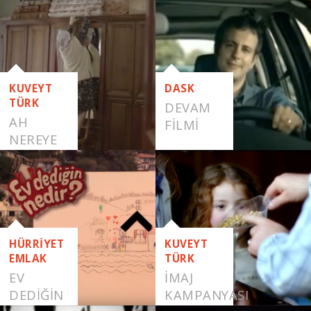
YAŞA
KUVEYT
DASK
TÜRK
DEVAM
AH
FILMI
NEREYE
HÜRRİYET
KUVEYT
EMLAK
TÜRK
EV
İMAJ
DEDIĞIN
KAMPANYASI