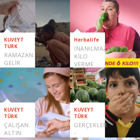
SAÇLAR
KUVEYT
Herbalife
TURK
İNANILMAZ
RAMAZAN
KILO
GELİR
VERME
HER
YÖNTEMLERI
YERE
GELİR
KUVEYT
KUVEYT
TÜRK
TÜRK
ÇALIŞAN
GERÇEKLER
ALTIN
-