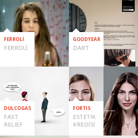
FERROLİ
GOODYEAR
FERROLI
DART
DULCOGAS
FORTIS
FAST
ESTETIK
RELIEF
KREDISI