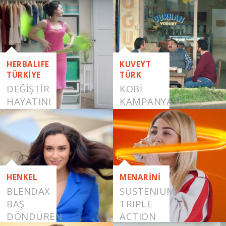
HERBALIFE
KUVEYT
TÜRKİYE
TÜRK
DEĞİŞTİR
KOBİ
HAYATINI
KAMPANYASI
HENKEL
MENARİNİ
BLENDAX
SUSTENIUM
BAŞ
TRIPLE
DÖNDÜREN
ACTION