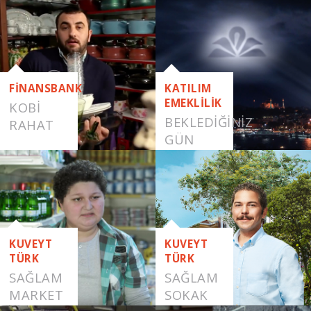
FİNANSBANK
KATILIM
EMEKLİLİK
KOBI
BEKLEDİĞİNİZ
RAHAT
GÜN
GELDİ
KUVEYT
KUVEYT
TÜRK
TÜRK
SAĞLAM
SAĞLAM
MARKET
SOKAK