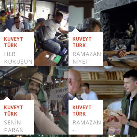
KUVEYT
KUVEYT
TÜRK
TÜRK
HER
RAMAZAN
KURUŞUN
NİYET
DEĞERİNİ
BİLENLERE
KUVEYT
KUVEYT
TÜRK
TÜRK
SENIN
RAMAZAN
PARAN
-