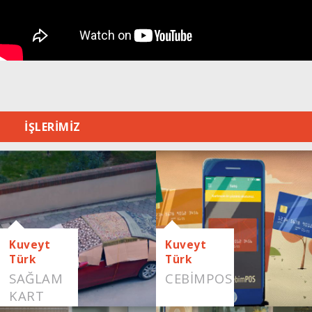
İŞLERİMİZ
Kuveyt
Kuveyt
Türk
Türk
SAĞLAM
CEBIMPOS
KART