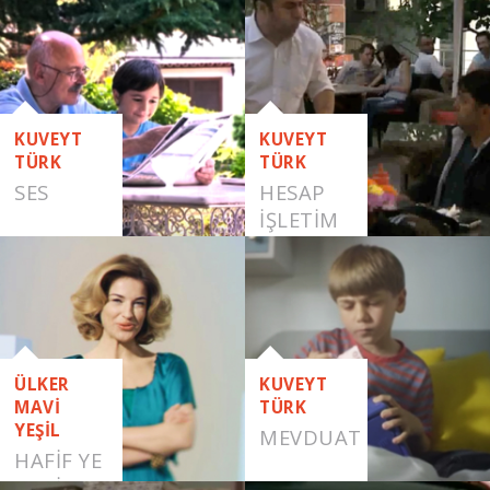
PAYLAŞMAK
KUVEYT
KUVEYT
TÜRK
TÜRK
SES
HESAP
İŞLETIM
ÜCRETI
VIRAL
FILMLER
ÜLKER
KUVEYT
MAVİ
TÜRK
YEŞİL
MEVDUAT
HAFİF YE
HAFİF