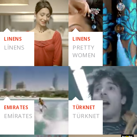
LINENS
LINENS
LINENS
PRETTY
WOMEN
EMIRATES
TÜRKNET
EMIRATES
TÜRKNET