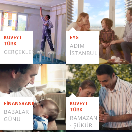
RAMAZAN
KUVEYT
EYG
TÜRK
ADIM
GERÇEKLER
İSTANBUL
FİNANSBANK
KUVEYT
TÜRK
BABALAR
RAMAZAN
GÜNÜ
- ŞÜKÜR