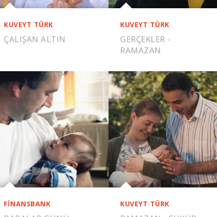
KUVEYT TÜRK
KUVEYT TÜRK
ÇALIŞAN ALTIN
GERÇEKLER -
RAMAZAN
FİNANSBANK
KUVEYT TÜRK