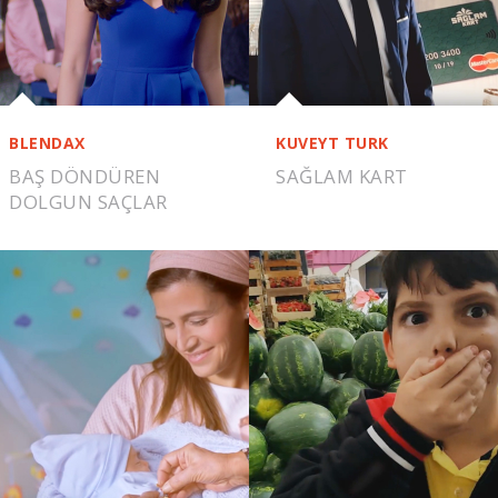
BLENDAX
KUVEYT TURK
BAŞ DÖNDÜREN
SAĞLAM KART
DOLGUN SAÇLAR