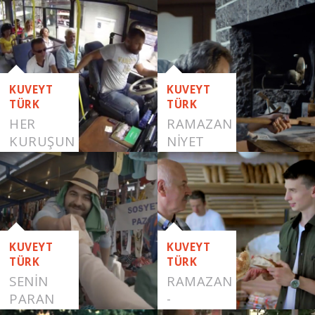
KUVEYT
KUVEYT
TÜRK
TÜRK
HER
RAMAZAN
KURUŞUN
NİYET
DEĞERİNİ
BİLENLERE
KUVEYT
KUVEYT
TÜRK
TÜRK
SENIN
RAMAZAN
PARAN
-