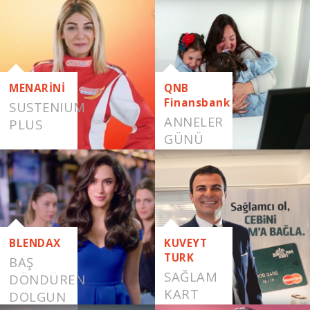
DOLGUN
SAÇLAR
MENARİNİ
QNB
Finansbank
SUSTENIUM
ANNELER
PLUS
GÜNÜ
BLENDAX
KUVEYT
TURK
BAŞ
SAĞLAM
DÖNDÜREN
KART
DOLGUN