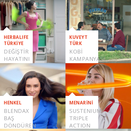
HERBALIFE
KUVEYT
TÜRKİYE
TÜRK
DEĞİŞTİR
KOBİ
HAYATINI
KAMPANYASI
HENKEL
MENARİNİ
BLENDAX
SUSTENIUM
BAŞ
TRIPLE
DÖNDÜREN
ACTION