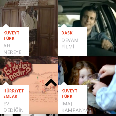
YAŞA
KUVEYT
DASK
TÜRK
DEVAM
AH
FILMI
NEREYE
HÜRRİYET
KUVEYT
EMLAK
TÜRK
EV
İMAJ
DEDIĞIN
KAMPANYASI