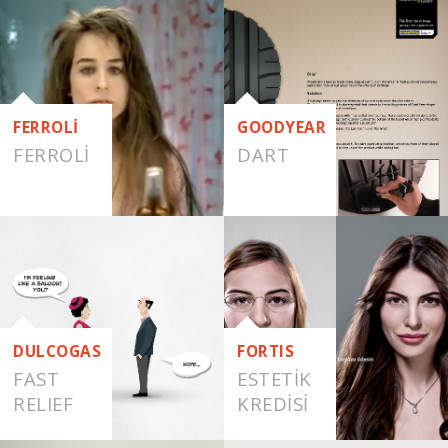
FERROLİ
GOODYEAR
FERROLI
DART
DULCOGAS
FORTIS
FAST
ESTETIK
RELIEF
KREDISI