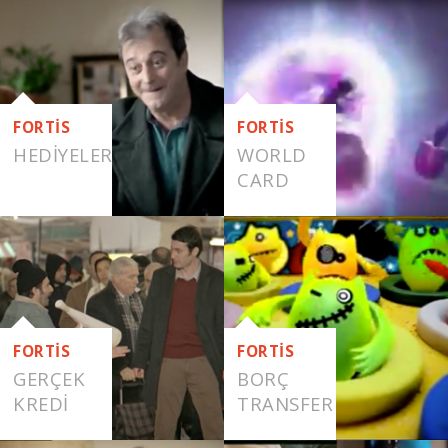
EMLAK
VAR
FORTİS
FORTİS
HEDIYELER
WORLD
CARD
FORTİS
FORTİS
GERÇEK
BORÇ
KREDI
TRANSFER