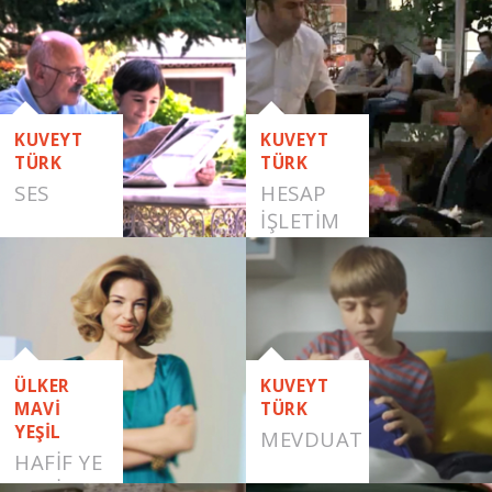
PAYLAŞMAK
KUVEYT
KUVEYT
TÜRK
TÜRK
SES
HESAP
İŞLETIM
ÜCRETI
VIRAL
FILMLER
ÜLKER
KUVEYT
MAVİ
TÜRK
YEŞİL
MEVDUAT
HAFİF YE
HAFİF