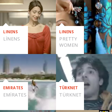
LINENS
LINENS
LINENS
PRETTY
WOMEN
EMIRATES
TÜRKNET
EMIRATES
TÜRKNET