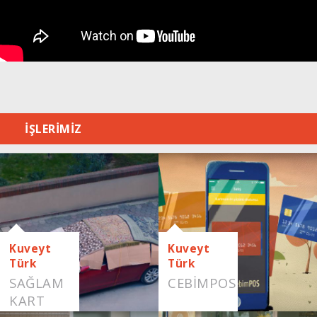
İŞLERİMİZ
Kuveyt
Kuveyt
Türk
Türk
SAĞLAM
CEBIMPOS
KART