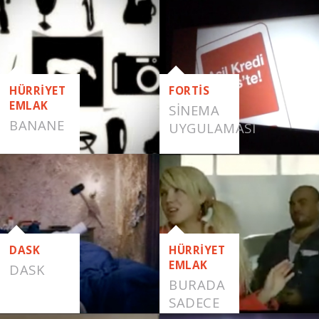
NE-NASIL
HÜRRİYET
FORTİS
EMLAK
SINEMA
BANANE
UYGULAMASI
DASK
HÜRRİYET
EMLAK
DASK
BURADA
SADECE