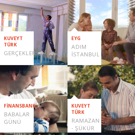
RAMAZAN
KUVEYT
EYG
TÜRK
ADIM
GERÇEKLER
İSTANBUL
FİNANSBANK
KUVEYT
TÜRK
BABALAR
RAMAZAN
GÜNÜ
- ŞÜKÜR