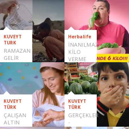
SAÇLAR
KUVEYT
Herbalife
TURK
İNANILMAZ
RAMAZAN
KILO
GELİR
VERME
HER
YÖNTEMLERI
YERE
GELİR
KUVEYT
KUVEYT
TÜRK
TÜRK
ÇALIŞAN
GERÇEKLER
ALTIN
-