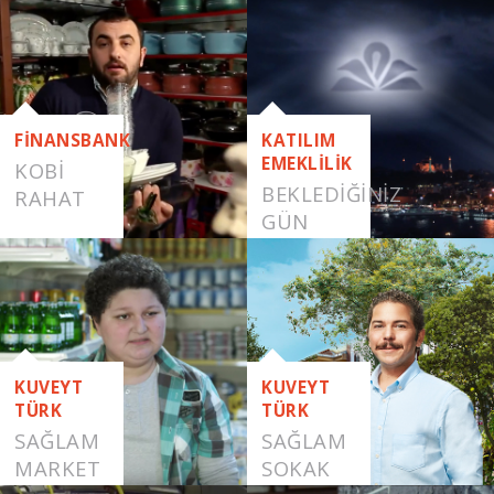
FİNANSBANK
KATILIM
EMEKLİLİK
KOBI
BEKLEDİĞİNİZ
RAHAT
GÜN
GELDİ
KUVEYT
KUVEYT
TÜRK
TÜRK
SAĞLAM
SAĞLAM
MARKET
SOKAK